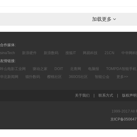
加载更多
合作媒体:
sinaTech
新浪硬件
新浪数码
搜狐IT
网易科技
21CN
中华网科
友情链接:
咔么电影工业网
驱动之家
DOIT
北青网
电脑报
TOMPDA智能手机
华北新闻网
猫扑数码
樱桃社区
360OS社区
智能公会
更多>>
关于我们
|
联系方式
|
版权声明
1999-2017 A
京ICP备05064